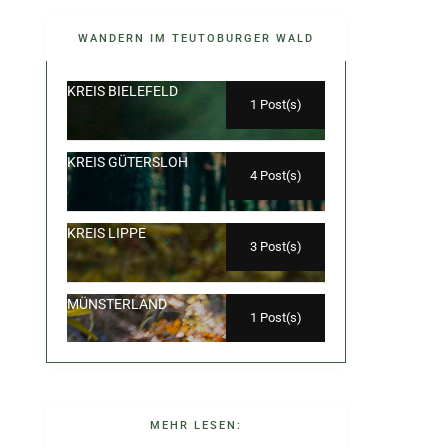
WANDERN IM TEUTOBURGER WALD
KREIS BIELEFELD
1 Post(s)
KREIS GÜTERSLOH
4 Post(s)
KREIS LIPPE
3 Post(s)
MÜNSTERLAND
1 Post(s)
MEHR LESEN: