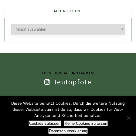
MEHR LESEN:
Mehr
lesen:
FOLGE UNS AUF INSTAGRAM
teutopfote
Diese Website benutzt Cookies. Durch die weitere Nutzung
dieser Webseite stimmst du zu, dass wir Cookies für Web-
(C) 2020- Teuto-Pfote. All Rights Reserved.
Analysen und -Sicherheit benutzen
IMPRESSUM
DATENSCHUTZERKLÄRUNG
Cookies zulassen
Keine Cookies zulassen
Datenschutzerklärung