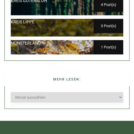
KREIS GÜTERSLOH
4 Post(s)
KREIS LIPPE
3 Post(s)
MÜNSTERLAND
1 Post(s)
MEHR LESEN:
Mehr
lesen: