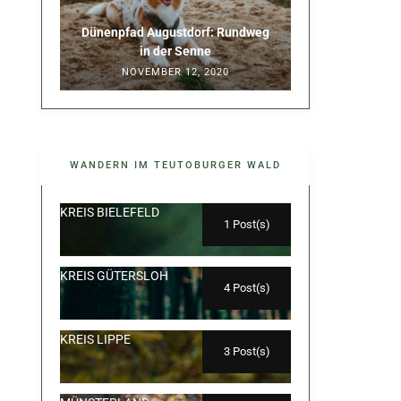
Dünenpfad Augustdorf: Rundweg
in der Senne
NOVEMBER 12, 2020
WANDERN IM TEUTOBURGER WALD
KREIS BIELEFELD
1 Post(s)
KREIS GÜTERSLOH
4 Post(s)
KREIS LIPPE
3 Post(s)