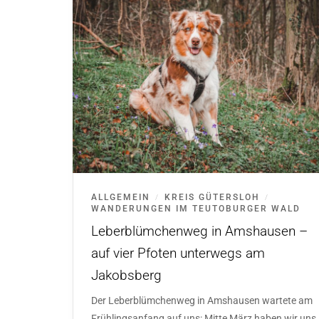
ALLGEMEIN
KREIS GÜTERSLOH
/
/
WANDERUNGEN IM TEUTOBURGER WALD
Leberblümchenweg in Amshausen –
auf vier Pfoten unterwegs am
Jakobsberg
Der Leberblümchenweg in Amshausen wartete am
Frühlingsanfang auf uns: Mitte März haben wir uns