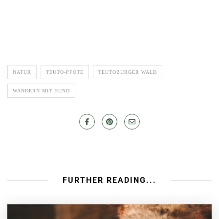
NATUR
TEUTO-PFOTE
TEUTOBURGER WALD
WANDERN MIT HUND
FURTHER READING...