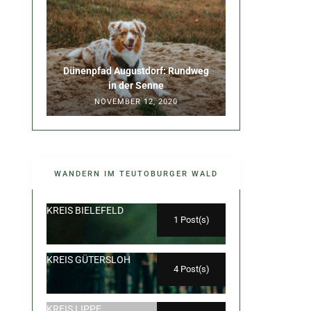
Dünenpfad Augustdorf: Rundweg
in der Senne
NOVEMBER 12, 2020
WANDERN IM TEUTOBURGER WALD
KREIS BIELEFELD
1 Post(s)
KREIS GÜTERSLOH
4 Post(s)
KREIS LIPPE