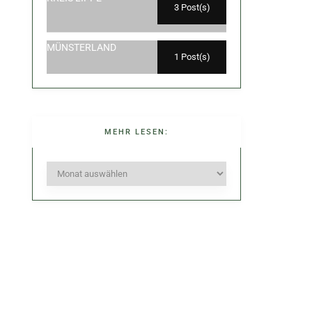
3 Post(s)
MÜNSTERLAND
1 Post(s)
MEHR LESEN:
Mehr
lesen: