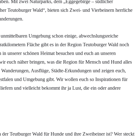
aben. Mit zwei Naturparks, dem „Eggegebirge – südlicher
er Teutoburger Wald“, bieten sich Zwei- und Vierbeinern herrliche
Wanderungen.
r unmittelbaren Umgebung schon einige, abwechslungsreiche
tkilometern Fläche gibt es in der Region Teutoburger Wald noch
n in unserer schönen Heimat besuchen und euch an unseren
n wir euch näher bringen, was die Region für Mensch und Hund alles
re Wanderungen, Ausflüge, Städte-Erkundungen und zeigen euch,
stfalen und Umgebung gibt. Wir wollen euch so Inspirationen für
fern und vielleicht bekommt ihr ja Lust, die ein oder andere
n der Teutburger Wald für Hunde und ihre Zweibeiner ist? Wer steckt