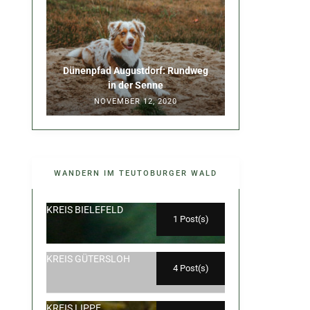
Dünenpfad Augustdorf: Rundweg
in der Senne
NOVEMBER 12, 2020
WANDERN IM TEUTOBURGER WALD
KREIS BIELEFELD
1 Post(s)
KREIS GÜTERSLOH
4 Post(s)
KREIS LIPPE