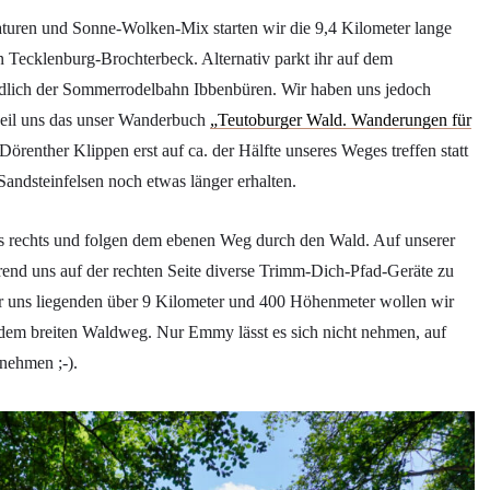
uren und Sonne-Wolken-Mix starten wir die 9,4 Kilometer lange
n Tecklenburg-Brochterbeck. Alternativ parkt ihr auf dem
dlich der Sommerrodelbahn Ibbenbüren. Wir haben uns jedoch
weil uns das unser Wanderbuch
„Teutoburger Wald. Wanderungen für
örenther Klippen erst auf ca. der Hälfte unseres Weges treffen statt
Sandsteinfelsen noch etwas länger erhalten.
s rechts und folgen dem ebenen Weg durch den Wald. Auf unserer
rend uns auf der rechten Seite diverse Trimm-Dich-Pfad-Geräte zu
or uns liegenden über 9 Kilometer und 400 Höhenmeter wollen wir
r dem breiten Waldweg. Nur Emmy lässt es sich nicht nehmen, auf
nehmen ;-).