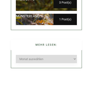
3 Post(s)
MÜNSTERLAND
1 Post(s)
MEHR LESEN:
Mehr
lesen: